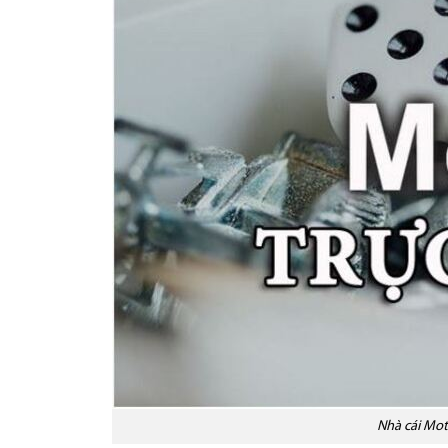
Nhà cái Mot