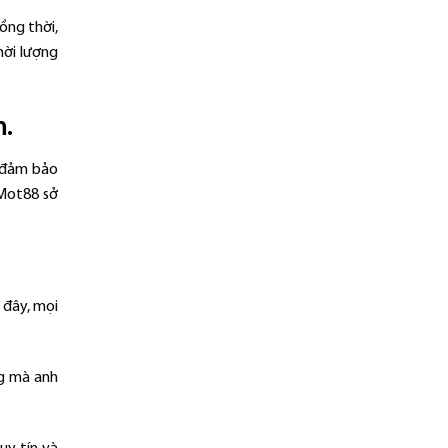
ồng thời,
hời lượng
.
g đảm bảo
 Mot88 sở
 đây, mọi
ng mà anh