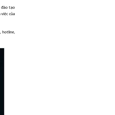
c đào tạo
 việc của
 hotline,