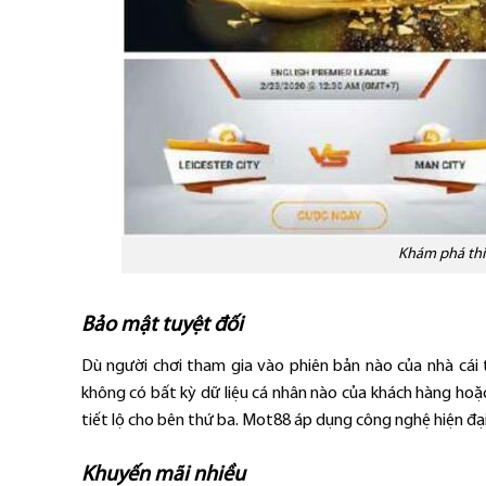
Khám phá thi
Bảo mật tuyệt đối
Dù người chơi tham gia vào phiên bản nào của nhà cái 
không có bất kỳ dữ liệu cá nhân nào của khách hàng hoặ
tiết lộ cho bên thứ ba. Mot88 áp dụng công nghệ hiện đạ
Khuyến mãi nhiều