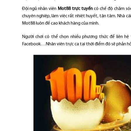
Đội ngũ nhân viên
Mot88 trực tuyến
có chế độ chăm sóc 
chuyên nghiệp, làm việc rất nhiệt huyết, tận tâm. Nhà cá
Mot88 luôn đề cao khách hàng của mình.
Người chơi có thể chọn nhiều phương thức để liên hệ v
Facebook…Nhân viên trực ca tại thời điểm đó sẽ phản hồi