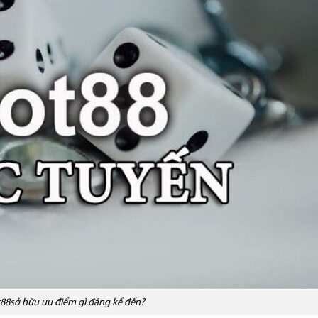
88sở hữu ưu điểm gì đáng kể đến?