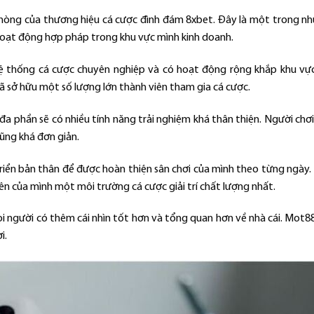
ự phòng của thương hiệu cá cược đình đám 8xbet. Đây là một trong n
hoạt động hợp pháp trong khu vực mình kinh doanh.
ệ thống cá cược chuyên nghiệp và có hoạt động rộng khắp khu vự
sở hữu một số lượng lớn thành viên tham gia cá cược.
đa phần sẽ có nhiều tính năng trải nghiệm khá thân thiện. Người chơ
cũng khá đơn giản.
riển bản thân để được hoàn thiện sân chơi của mình theo từng ngày.
ên của mình một môi trường cá cược giải trí chất lượng nhất.
 người có thêm cái nhìn tốt hơn và tổng quan hơn về nhà cái. Mot88
i.