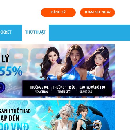
ĐĂNG KÝ
THAM GIA NGAY
 8XBET
THỦ THUẬT