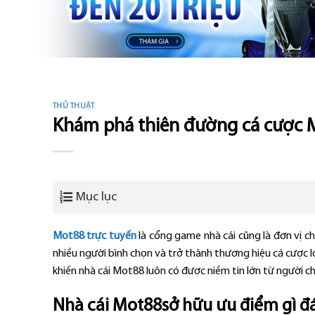
THỦ THUẬT
Khám phá thiên đường cá cược M
Mục lục
Mot88 trực tuyến
là cổng game nhà cái cũng là đơn vị c
nhiều người bình chọn và trở thành thương hiệu cá cược lớ
khiến nhà cái Mot88 luôn có được niềm tin lớn từ người ch
Nhà cái Mot88sở hữu ưu điểm gì đ