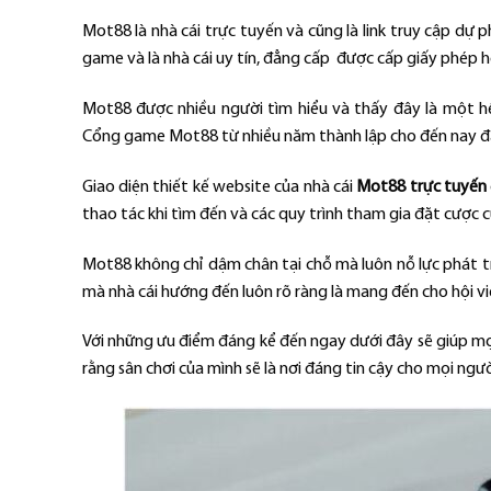
Mot88 là nhà cái trực tuyến và cũng là link truy cập d
game và là nhà cái uy tín, đẳng cấp được cấp giấy phép 
Mot88 được nhiều người tìm hiểu và thấy đây là một h
Cổng game Mot88 từ nhiều năm thành lập cho đến nay đã 
Giao diện thiết kế website của nhà cái
Mot88 trực tuyến
thao tác khi tìm đến và các quy trình tham gia đặt cược 
Mot88 không chỉ dậm chân tại chỗ mà luôn nỗ lực phát t
mà nhà cái hướng đến luôn rõ ràng là mang đến cho hội vi
Với những ưu điểm đáng kể đến ngay dưới đây sẽ giúp mọi
rằng sân chơi của mình sẽ là nơi đáng tin cậy cho mọi ngườ