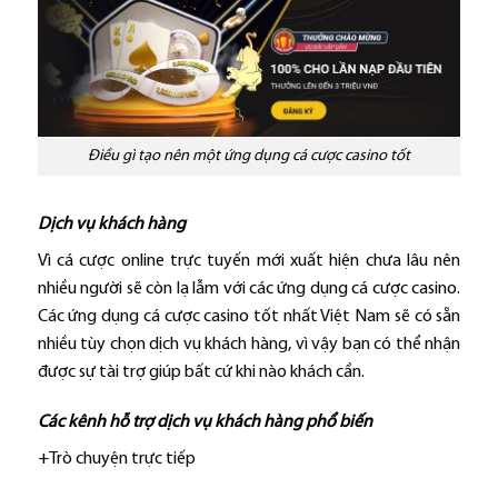
Điều gì tạo nên một ứng dụng cá cược casino tốt
Dịch vụ khách hàng
Vì cá cược online trực tuyến mới xuất hiện chưa lâu nên
nhiều người sẽ còn lạ lẫm với các ứng dụng cá cược casino.
Các ứng dụng cá cược casino tốt nhất Việt Nam sẽ có sẵn
nhiều tùy chọn dịch vụ khách hàng, vì vậy bạn có thể nhận
được sự tài trợ giúp bất cứ khi nào khách cần.
Các kênh hỗ trợ dịch vụ khách hàng phổ biến
+Trò chuyện trực tiếp