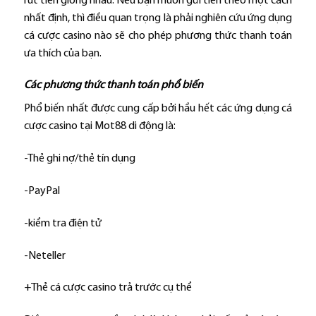
rút tiền giống nhau. Nếu bạn muốn gửi tiền theo một cách
nhất định, thì điều quan trọng là phải nghiên cứu ứng dụng
cá cược casino nào sẽ cho phép phương thức thanh toán
ưa thích của bạn.
Các phương thức thanh toán phổ biến
Phổ biến nhất được cung cấp bởi hầu hết các ứng dụng cá
cược casino tại Mot88 di động là:
-Thẻ ghi nợ/thẻ tín dụng
-PayPal
-kiểm tra điện tử
-Neteller
+Thẻ cá cược casino trả trước cụ thể