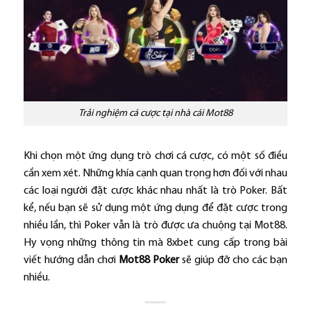
Trải nghiệm cá cược tại nhà cái Mot88
Khi chọn một ứng dụng trò chơi cá cược, có một số điều
cần xem xét. Những khía cạnh quan trọng hơn đối với nhau
các loại người đặt cược khác nhau nhất là trò Poker. Bất
kể, nếu bạn sẽ sử dụng một ứng dụng để đặt cược trong
nhiều lần, thì Poker vẫn là trò được ưa chuộng tại Mot88.
Hy vọng những thông tin mà 8xbet cung cấp trong bài
viết hướng dẫn chơi
Mot88 Poker
sẽ giúp đỡ cho các bạn
nhiều.