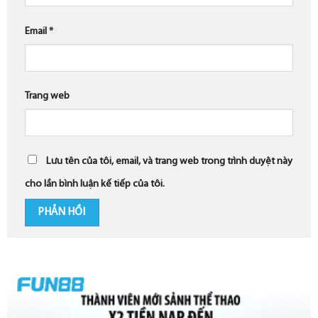
Email
*
Trang web
Lưu tên của tôi, email, và trang web trong trình duyệt này
cho lần bình luận kế tiếp của tôi.