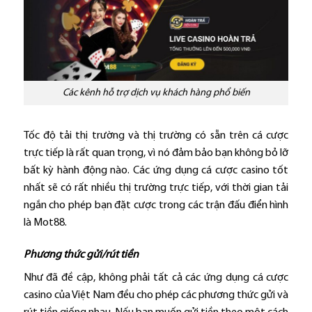
Các kênh hỗ trợ dịch vụ khách hàng phổ biến
Tốc độ tải thị trường và thị trường có sẵn trên cá cược
trực tiếp là rất quan trọng, vì nó đảm bảo bạn không bỏ lỡ
bất kỳ hành động nào. Các ứng dụng cá cược casino tốt
nhất sẽ có rất nhiều thị trường trực tiếp, với thời gian tải
ngắn cho phép bạn đặt cược trong các trận đấu điển hình
là Mot88.
Phương thức gửi/rút tiền
Như đã đề cập, không phải tất cả các ứng dụng cá cược
casino của Việt Nam đều cho phép các phương thức gửi và