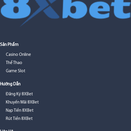
Sản Phẩm
Casino Online
Thể Thao
Game Slot
Hướng Dẫn
Đăng Ký 8XBet
Khuyến Mãi 8XBet
Nạp Tiền 8XBet
Rút Tiền 8XBet