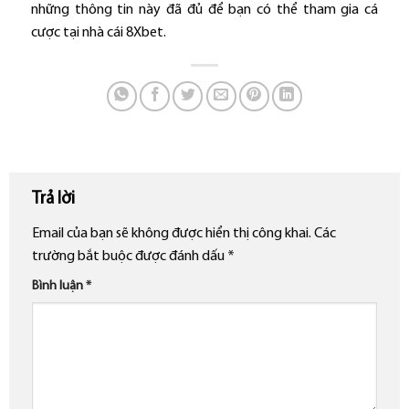
những thông tin này đã đủ để bạn có thể tham gia cá
cược tại nhà cái 8Xbet.
Trả lời
Email của bạn sẽ không được hiển thị công khai.
Các
trường bắt buộc được đánh dấu
*
Bình luận
*