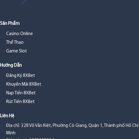
Sản Phẩm
Casino Online
Thể Thao
Game Slot
Hướng Dẫn
Đăng Ký 8XBet
Khuyến Mãi 8XBet
Nạp Tiền 8XBet
Rút Tiền 8XBet
Liên Hệ
Địa chỉ: 328 Võ Văn Kiệt, Phường Cô Giang, Quận 1, Thành phố Hồ Chí
Minh