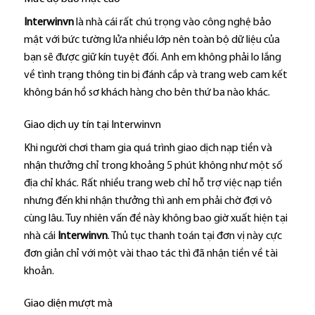
Interwinvn
là nhà cái rất chú trọng vào công nghệ bảo
mật với bức tường lửa nhiều lớp nên toàn bộ dữ liệu của
bạn sẽ được giữ kín tuyệt đối. Anh em không phải lo lắng
về tình trạng thông tin bị đánh cắp và trang web cam kết
không bán hồ sơ khách hàng cho bên thứ ba nào khác.
Giao dịch uy tín tại Interwinvn
Khi người chơi tham gia quá trình giao dịch nạp tiền và
nhận thưởng chỉ trong khoảng 5 phút không như một số
địa chỉ khác. Rất nhiều trang web chỉ hỗ trợ việc nạp tiền
nhưng đến khi nhận thưởng thì anh em phải chờ đợi vô
cùng lâu. Tuy nhiên vấn đề này không bao giờ xuất hiện tại
nhà cái
Interwinvn
. Thủ tục thanh toán tại đơn vị này cực
đơn giản chỉ với một vài thao tác thì đã nhận tiền về tài
khoản.
Giao diện mượt mà