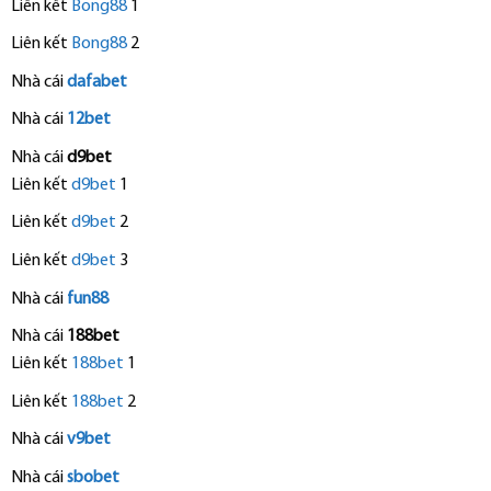
Liên kết
Bong88
1
Liên kết
Bong88
2
Nhà cái
dafabet
Nhà cái
12bet
Nhà cái
d9bet
Liên kết
d9bet
1
Liên kết
d9bet
2
Liên kết
d9bet
3
Nhà cái
fun88
Nhà cái
188bet
Liên kết
188bet
1
Liên kết
188bet
2
Nhà cái
v9bet
Nhà cái
sbobet