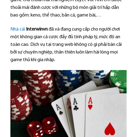
thoải mái đánh cược với những bộ môn giải trí hấp dẫn
bao gồm: keno, thể thao, bắn cá, game bài,…
Nhà cái
Interwinvn
đã và đang cung cấp cho người chơi
một không gian cá cược đầy đủ tính pháp lý, mức độ an
toàn cao. Dịch vụ tại trang web không có gì phải bàn cãi
bởi sự chuyên nghiệp, thân thiện luôn làm hài lòng mọi
game thủ khi gia nhập.