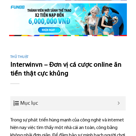
THỦ THUẬT
Interwinvn – Đơn vị cá cược online ăn
tiền thật cực khủng
Mục lục
Trong sự phát triển hùng mạnh của công nghệ và internet
hiện nay việc tìm thấy một nhà cái an toàn, công bằng
không phải đơn giản. Để đảm bảo sự minh bạch người chơi